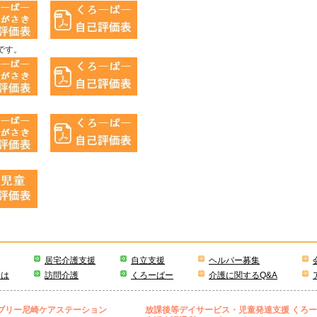
です。
居宅介護支援
自立支援
ヘルパー募集
とは
訪問介護
くろーばー
介護に関するQ&A
ブリー尼崎ケアステーション
放課後等デイサービス・児童発達支援 くろ